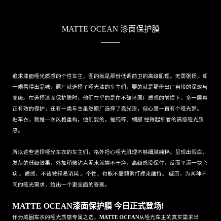
MATTE OCEAN 漆面保护膜
追求漆面哑光质感的个性车主，图的就是那份低调前卫的高级肌理。无需张扬，却
一眼看得出品味，原厂就选择了哑光漆的车主们，要的就是那份出厂自带的深邃与
高级。在选择漆面保护膜时，他们在乎的是在不破坏原厂质感的前提下，多一层真
正有效的保护，还有一类车主虽然原厂选择了亮光漆，但心里一直有个哑光梦。
贴车衣，就是一次风格重构，他们要的，是纯粹、细腻 经得起细看的高级哑光质
感。
所以这些选择哑光车衣的车主们，格外担心哑光肌理不够细腻纯粹。呈现出假白、
发灰的低级效果，外加稍微沾点泥水就擦不干净，高级感没保住，反而平添一块心
病 。质感，不该被轻易消耗 。个性，也能不靠频繁打理来维持。 威固，为两种不
同的哑光需求，给出一个更全面的答案。
MATTE OCEAN漆面保护膜 今日正式登场!
作为威固车衣的哑光质感专属之选，
MATTE OCEAN
从哑光车主的真实需求出