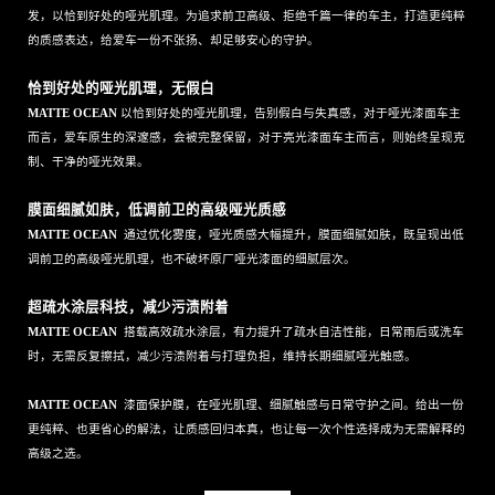
发，以恰到好处的哑光肌理。为追求前卫高级、拒绝千篇一律的车主，打造更纯粹
的质感表达，给爱车一份不张扬、却足够安心的守护。
恰到好处的哑光肌理，无假白
MATTE OCEAN
以恰到好处的哑光肌理，告别假白与失真感，对于哑光漆面车主
而言，爱车原生的深邃感，会被完整保留，对于亮光漆面车主而言，则始终呈现克
制、干净的哑光效果。
膜面细腻如肤，低调前卫的高级哑光质感
MATTE OCEAN
通过优化雾度，哑光质感大幅提升，膜面细腻如肤，既呈现出低
调前卫的高级哑光肌理，也不破坏原厂哑光漆面的细腻层次。
超疏水涂层科技，减少污渍附着
MATTE OCEAN
搭载高效疏水涂层，有力提升了疏水自洁性能，日常雨后或洗车
时，无需反复擦拭，减少污渍附着与打理负担，维持长期细腻哑光触感。
MATTE OCEAN
漆面保护膜，在哑光肌理、细腻触感与日常守护之间。给出一份
更纯粹、也更省心的解法，让质感回归本真，也让每一次个性选择成为无需解释的
高级之选。