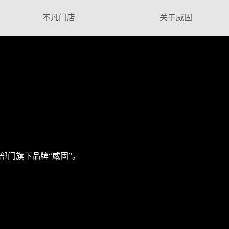
不凡门店
关于威固
膜部门旗下品牌“威固”。