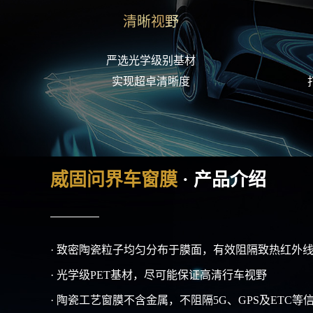
清晰视野
严选光学级别基材
实现超卓清晰度
· 致密陶瓷粒子均匀分布于膜面，有效阻隔致热红外
· 光学级PET基材，尽可能保证高清行车视野
· 陶瓷工艺窗膜不含金属，不阻隔5G、GPS及ETC等