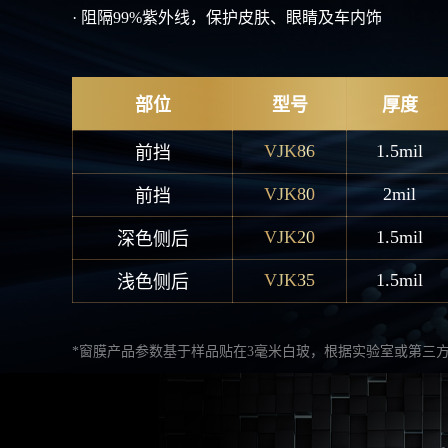
· 阻隔99%紫外线，保护皮肤、眼睛及车内饰
部位
型号
厚度
VJK86
1.5mil
前挡
VJK80
2mil
前挡
VJK20
1.5mil
深色侧后
VJK35
1.5mil
浅色侧后
*窗膜产品参数基于样品贴在3毫米白玻，根据实验室或第三方