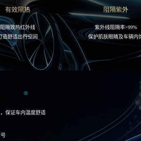
有效隔热
阻隔紫外
阻隔致热红外线
紫外线阻隔率>99%
打造舒适出行空间
保护肌肤眼睛及车辆内
线，保证车内温度舒适
信号