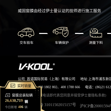
威固窗膜由经过伊士曼认证的技师进行施工服务
公司: 首诺国际贸易（上海）有限公司
地址:上海市浦东新
实时销量
*
服务热线：400 1802 802、400 1788 666
电话：(86)21 612
(* 拨打官方客服电话即代表您同意并接受伊士曼隐私条款)
窗膜总装贴辆
26,630,719
辆
沪公网安备 31011502015157号
沪ICP备20001594
406
今日新增
辆